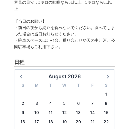
容量の目安：3キロの味噌なら5L以上、5キロなら8L以
上
【当日のお願い】
・前日の夜から納豆を食べないでください。食べてしま
った場合は当日お知らせください。
・駐車スペースは3〜4台。乗り合わせや天の中川河川公
園駐車場もご利用下さい。
日程
August 2026
S
M
T
W
T
F
S
1
2
3
4
5
6
7
8
9
10
11
12
13
14
15
16
17
18
19
20
21
22