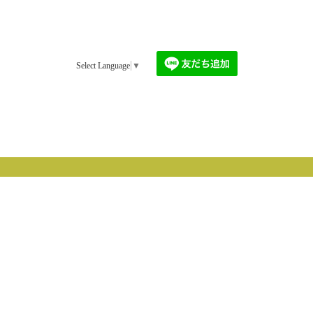
Select Language
▼
©2026
古民家 『七代』 nanadai
. All Rights Reserved.